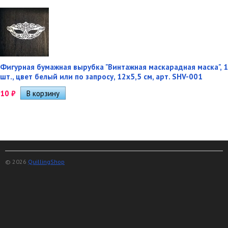
Фигурная бумажная вырубка "Винтажная маскарадная маска", 1
шт., цвет белый или по запросу, 12х5,5 см, арт. SHV-001
10
₽
© 2026
QuillingShop