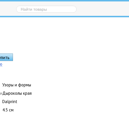
ию
Узоры и формы
ки
Дыроколы края
Dalprint
4.5 см