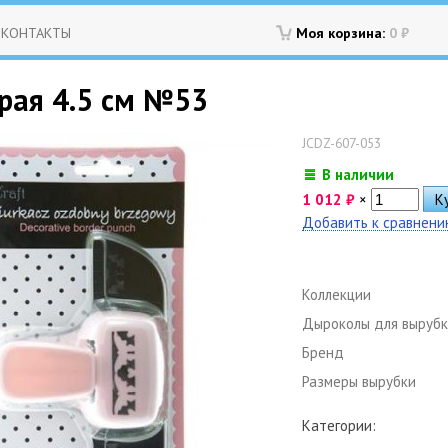
КОНТАКТЫ
Моя корзина:
0
₽
рая 4.5 см №53
JCDZ-607-053
В наличии
1 012
₽
×
Добавить к сравнен
Коллекции
Дыроколы для выруб
Бренд
Размеры вырубки
Категории: