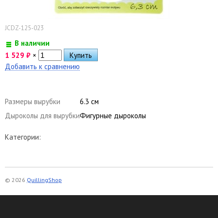
JCDZ-125-023
В наличии
1 529
₽
×
Добавить к сравнению
Размеры вырубки
6.3 см
Дыроколы для вырубки
Фигурные дыроколы
Категории:
© 2026
QuillingShop