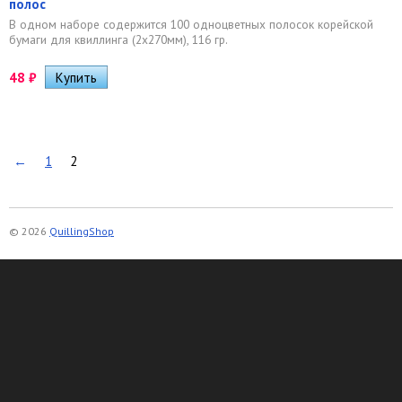
полос
В одном наборе содержится 100 одноцветных полосок корейской
бумаги для квиллинга (2х270мм), 116 гр.
48
₽
←
1
2
© 2026
QuillingShop