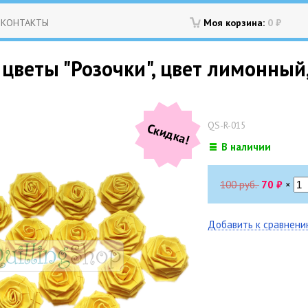
КОНТАКТЫ
Моя корзина:
0
₽
веты "Розочки", цвет лимонный, 
QS-R-015
Скидка!
В наличии
100 руб.
70
₽
×
Добавить к сравнен