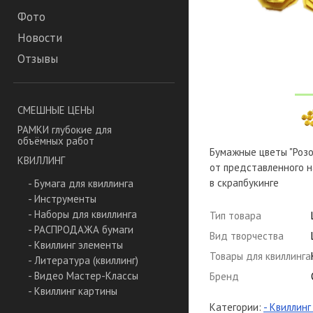
Фото
Новости
Отзывы
СМЕШНЫЕ ЦЕНЫ
РАМКИ глубокие для
объёмных работ
Бумажные цветы "Розо
КВИЛЛИНГ
от представленного н
в скрапбукинге
- Бумага для квиллинга
- Инструменты
- Наборы для квиллинга
Тип товара
- РАСПРОДАЖА бумаги
Вид творчества
- Квиллинг элементы
Товары для квиллинга
- Литература (квиллинг)
- Видео Мастер-Классы
Бренд
- Квиллинг картины
Категории:
- Квиллин