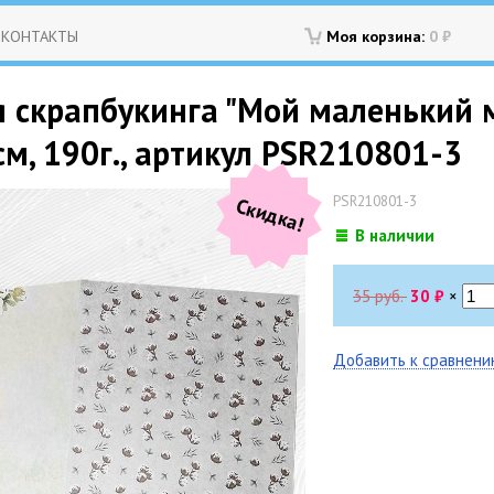
КОНТАКТЫ
Моя корзина:
0
₽
 скрапбукинга "Мой маленький м
см, 190г., артикул PSR210801-3
PSR210801-3
Скидка!
В наличии
35 руб.
30
₽
×
Добавить к сравнен