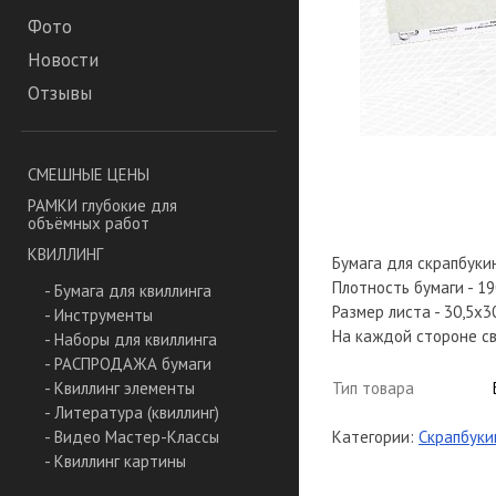
Фото
Новости
Отзывы
СМЕШНЫЕ ЦЕНЫ
РАМКИ глубокие для
объёмных работ
КВИЛЛИНГ
Бумага для скрапбукин
Плотность бумаги - 19
- Бумага для квиллинга
Размер листа - 30,5х3
- Инструменты
На каждой стороне св
- Наборы для квиллинга
- РАСПРОДАЖА бумаги
Тип товара
- Квиллинг элементы
- Литература (квиллинг)
Категории:
Скрапбуки
- Видео Мастер-Классы
- Квиллинг картины