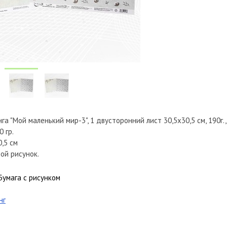
га "Мой маленький мир-3", 1 двусторонний лист 30,5х30,5 см, 190г.
0 гр.
0,5 см
ой рисунок.
Бумага с рисунком
нг