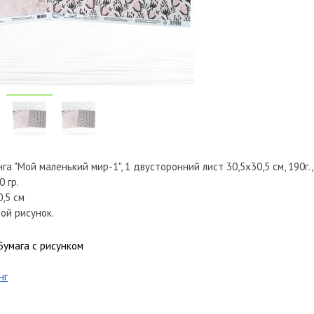
га "Мой маленький мир-1", 1 двусторонний лист 30,5х30,5 см, 190г.
0 гр.
0,5 см
ой рисунок.
Бумага с рисунком
нг