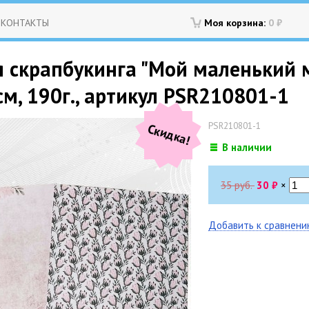
КОНТАКТЫ
Моя корзина:
0
₽
 скрапбукинга "Мой маленький м
см, 190г., артикул PSR210801-1
PSR210801-1
Скидка!
В наличии
35 руб.
30
₽
×
Добавить к сравнен