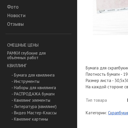
Фото
Новости
Отзывы
СМЕШНЫЕ ЦЕНЫ
РАМКИ глубокие для
объёмных работ
КВИЛЛИНГ
Бумага для скрапбукин
Плотность бумаги - 19
- Бумага для квиллинга
Размер листа - 30,5х3
- Инструменты
На каждой стороне св
- Наборы для квиллинга
- РАСПРОДАЖА бумаги
Тип товара
- Квиллинг элементы
- Литература (квиллинг)
Категории:
Скрапбуки
- Видео Мастер-Классы
- Квиллинг картины