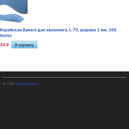
Корейская бумага для квиллинга, L-70, ширина 1 мм, 100
полос
30
₽
© 2026
QuillingShop