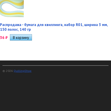
Распродажа - бумага для квиллинга, набор R01, ширина 3 мм,
150 полос, 140 гр
36
₽
© 2026
QuillingShop