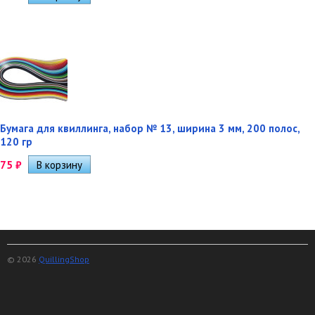
Бумага для квиллинга, набор № 13, ширина 3 мм, 200 полос,
120 гр
75
₽
© 2026
QuillingShop