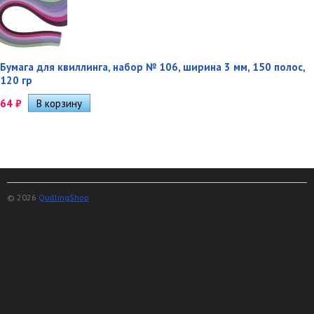
Бумага для квиллинга, набор № 106, ширина 3 мм, 150 полос,
120 гр
64
₽
© 2026
QuillingShop