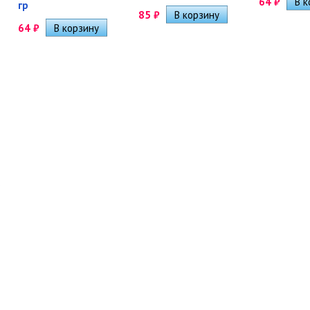
64
₽
гр
85
₽
64
₽
0