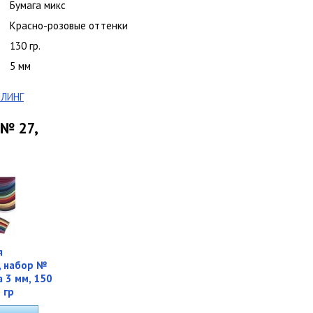
Бумага микс
Красно-розовые оттенки
130 гр.
5 мм
ЛИНГ
 № 27,
я
, набор №
а 3 мм, 150
 гр