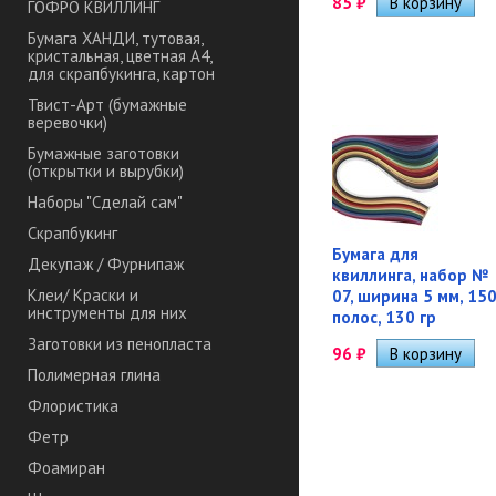
85
₽
ГОФРО КВИЛЛИНГ
Бумага ХАНДИ, тутовая,
кристальная, цветная А4,
для скрапбукинга, картон
Твист-Арт (бумажные
веревочки)
Бумажные заготовки
(открытки и вырубки)
Наборы "Сделай сам"
Скрапбукинг
Бумага для
Декупаж / Фурнипаж
квиллинга, набор №
Клеи/ Краски и
07, ширина 5 мм, 15
инструменты для них
полос, 130 гр
Заготовки из пенопласта
96
₽
Полимерная глина
Флористика
Фетр
Фоамиран