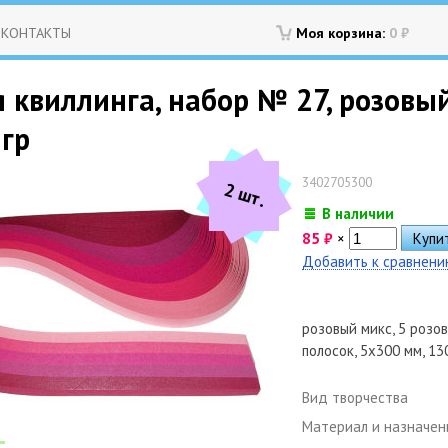
КОНТАКТЫ
Моя корзина:
0
₽
 квиллинга, набор № 27, розовы
 гр
3402705300
2 шт.
В наличии
85
₽
×
Добавить к сравнен
розовый микс, 5 розо
полосок, 5х300 мм, 130
Вид творчества
Материал и назначен