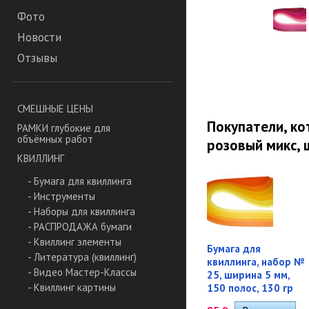
Фото
Новости
Отзывы
СМЕШНЫЕ ЦЕНЫ
Покупатели, ко
РАМКИ глубокие для
объёмных работ
розовый микс, 
КВИЛЛИНГ
- Бумага для квиллинга
- Инструменты
- Наборы для квиллинга
- РАСПРОДАЖА бумаги
- Квиллинг элементы
Бумага для
- Литература (квиллинг)
квиллинга, набор №
- Видео Мастер-Классы
25, ширина 5 мм,
- Квиллинг картины
150 полос, 130 гр