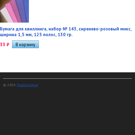
Бумага для квиллинга, набор № 143, сиренево-розовый микс,
ширина 1,5 мм, 125 полос, 130 гр.
33
₽
© 2026
QuillingShop