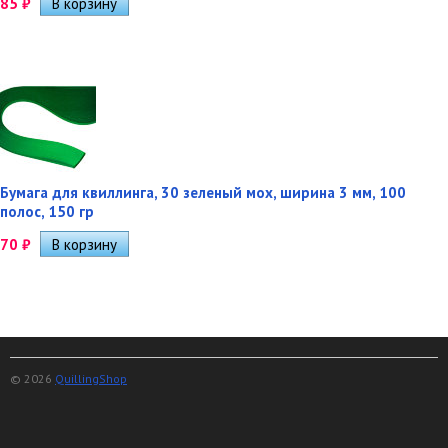
85
₽
Бумага для квиллинга, 30 зеленый мох, ширина 3 мм, 100
полос, 150 гр
70
₽
© 2026
QuillingShop