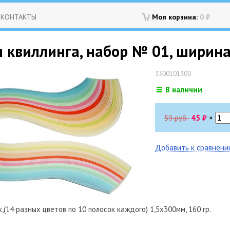
КОНТАКТЫ
Моя корзина:
0
₽
 квиллинга, набор № 01, ширина 
3300101300
В наличии
59 руб.
45
₽
×
Добавить к сравнен
к,(14 разных цветов по 10 полосок каждого) 1,5х300мм, 160 гр.