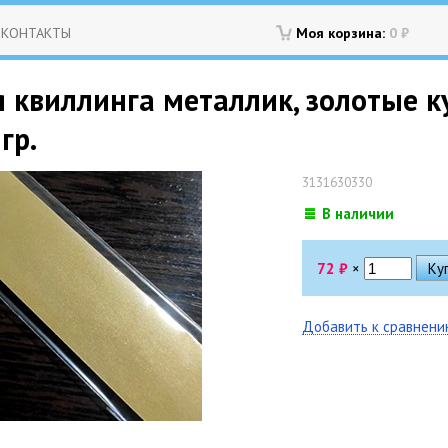
КОНТАКТЫ
Моя корзина:
0
₽
 квиллинга металлик, золотые к
гр.
3131630330
В наличии
72
₽
×
Добавить к сравнен