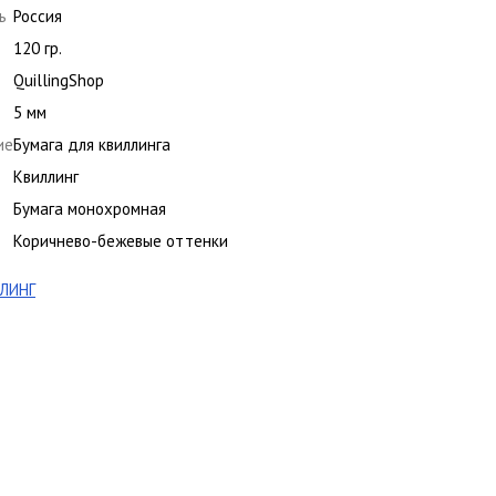
ь
Россия
120 гр.
QuillingShop
5 мм
ие
Бумага для квиллинга
Квиллинг
Бумага монохромная
Коричнево-бежевые оттенки
ЛИНГ