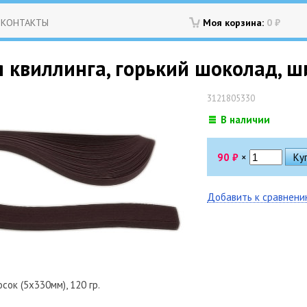
КОНТАКТЫ
Моя корзина:
0
₽
 квиллинга, горький шоколад, ши
3121805330
В наличии
90
₽
×
Добавить к сравнен
ок (5х330мм), 120 гр.