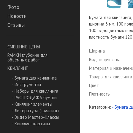
Фото
Новости
Бумага для квиллинга, 
ширина 3 мм, 100 полос
Отзывы
100 одноцветных поло
плотность бумаги 120 
СМЕШНЫЕ ЦЕНЫ
Ширина
РАМКИ глубокие для
Вид творчества
объёмных работ
Материал и назначен
КВИЛЛИНГ
Товары для квиллинга
- Бумага для квиллинга
- Инструменты
Цвет
- Наборы для квиллинга
Плотность
- РАСПРОДАЖА бумаги
- Квиллинг элементы
Категории:
- Бумага д
- Литература (квиллинг)
- Видео Мастер-Классы
- Квиллинг картины