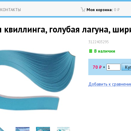
КОНТАКТЫ
Моя корзина:
0
₽
 квиллинга, голубая лагуна, шири
3122403295
В наличии
70
₽
×
Добавить к сравнен