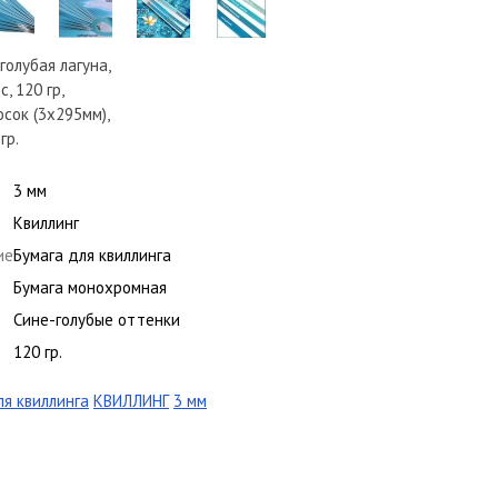
голубая лагуна,
, 120 гр,
сок (3х295мм),
гр.
3 мм
Квиллинг
ие
Бумага для квиллинга
Бумага монохромная
Сине-голубые оттенки
120 гр.
ля квиллинга
КВИЛЛИНГ
3 мм