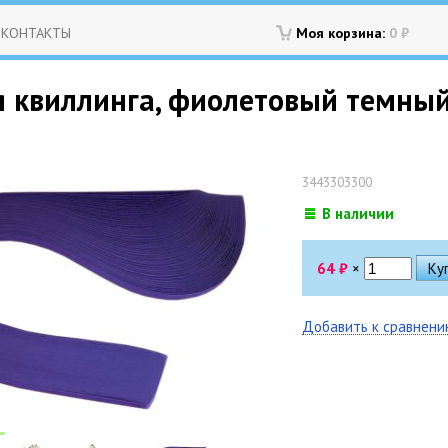
КОНТАКТЫ
Моя корзина:
0
₽
я квиллинга, фиолетовый темный,
3443303300
В наличии
64
₽
×
Добавить к сравнен