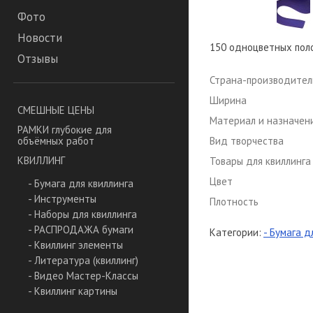
Фото
Новости
150 одноцветных полос
Отзывы
Страна-производител
Ширина
СМЕШНЫЕ ЦЕНЫ
Материал и назначен
РАМКИ глубокие для
Вид творчества
объёмных работ
КВИЛЛИНГ
Товары для квиллинга
Цвет
- Бумага для квиллинга
- Инструменты
Плотность
- Наборы для квиллинга
- РАСПРОДАЖА бумаги
Категории:
- Бумага д
- Квиллинг элементы
- Литература (квиллинг)
- Видео Мастер-Классы
- Квиллинг картины