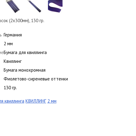
ок (2х300мм), 130 гр.
ь
Германия
2 мм
ие
Бумага для квиллинга
Квиллинг
Бумага монохромная
Фиолетово-сиреневые оттенки
130 гр.
ля квиллинга
КВИЛЛИНГ
2 мм