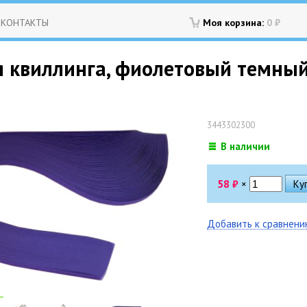
КОНТАКТЫ
Моя корзина:
0
₽
я квиллинга, фиолетовый темный,
3443302300
В наличии
58
₽
×
Добавить к сравнен