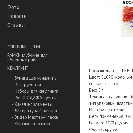
Фото
Новости
Отзывы
СМЕШНЫЕ ЦЕНЫ
РАМКИ глубокие для
объёмных работ
КВИЛЛИНГ
Производитель: PREC
Цвет: 91070 (красный
- Бумага для квиллинга
Состав: стекло
- Инструменты
Вес: 5 г
- Наборы для квиллинга
Техника: вышивание 
- РАСПРОДАЖА бумаги
Тип упаковки: пласти
- Квиллинг элементы
Материал: стекло
- Литература (квиллинг)
Цель применения: вы
- Видео Мастер-Классы
Размер: 10/0 (2,3 мм)
- Квиллинг картины
Форма: круглая