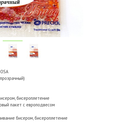
IOSA
 прозрачный)
бисером, бисероплетение
ковый пакет с европодвесом
шивание бисером, бисероплетение