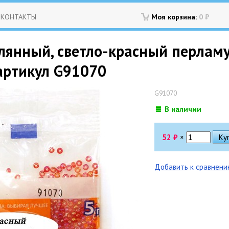
КОНТАКТЫ
Моя корзина:
0
₽
лянный, светло-красный перламут
, артикул G91070
G91070
В наличии
52
₽
×
Добавить к сравнен