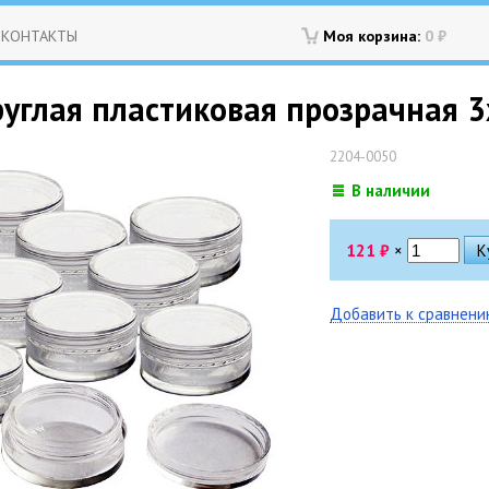
КОНТАКТЫ
Моя корзина:
0
₽
углая пластиковая прозрачная 3х
2204-0050
В наличии
121
₽
×
Добавить к сравнен