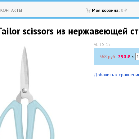
КОНТАКТЫ
Моя корзина:
0
₽
ilor scissors из нержавеющей ст
AL-TS-15
368 руб.
290
₽
×
Добавить к сравнен