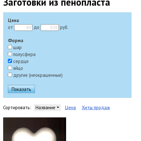
Заготовки из пенопласта
Цена
от
до
руб.
Форма
шар
полусфера
сердце
яйцо
другие (неокрашенные)
Сортировать:
Название
Цена
Хиты продаж