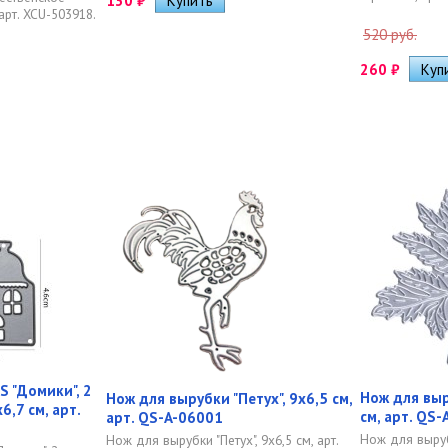
130
₽
 арт. XCU-503918.
520 руб.
260
₽
 "Домики", 2
Нож для выр
Нож для вырубки "Петух", 9х6,5 см,
6,7 см, арт.
см, арт. QS
арт. QS-A-06001
Нож для вырубк
Нож для вырубки "Петух", 9х6,5 см, арт.