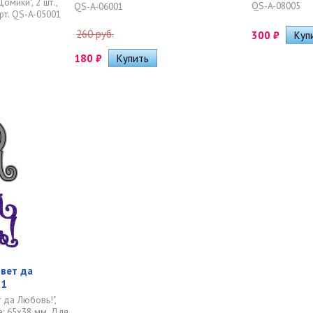
мики", 2 шт.,
QS-A-08005
QS-A-06001
арт. QS-A-05001
260 руб.
300
₽
180
₽
овет да
31
 да Любовь!",
а: 65х38 мм. Для