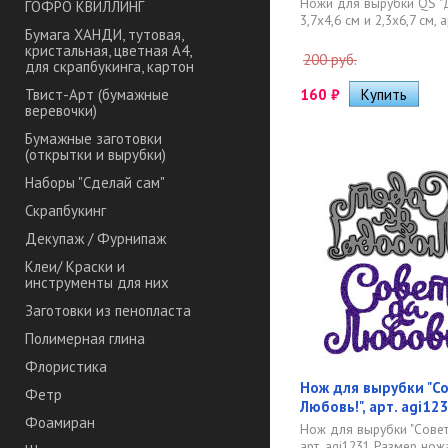
Ножи для вырубки QS "До
ГОФРО КВИЛЛИНГ
3,7х4,6 см и 2,3х6,7 см, 
Бумага ХАНДИ, тутовая,
кристальная, цветная А4,
200 руб.
для скрапбукинга, картон
160
₽
Твист-Арт (бумажные
веревочки)
Бумажные заготовки
(открытки и вырубки)
Наборы "Сделай сам"
Скрапбукинг
Декупаж / Фурнипаж
Клеи/ Краски и
инструменты для них
Заготовки из пенопласта
Полимерная глина
Флористика
Нож для вырубки "С
Фетр
Любовь!", арт. agi12
Фоамиран
Нож для вырубки "Совет
арт. agi1231 Размер нож