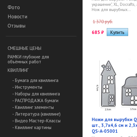
украшение", XL, Docrafts,
Фото
Нож для вырубных...
Новости
1 370 руб.
Отзывы
685
₽
СМЕШНЫЕ ЦЕНЫ
РАМКИ глубокие для
объёмных работ
КВИЛЛИНГ
- Бумага для квиллинга
- Инструменты
- Наборы для квиллинга
- РАСПРОДАЖА бумаги
- Квиллинг элементы
- Литература (квиллинг)
Ножи для вырубки QS
- Видео Мастер-Классы
шт., 3,7х4,6 см и 2,3х
- Квиллинг картины
QS-A-05001