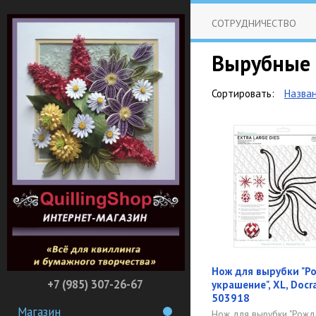
СОТРУДНИЧЕСТВО
Вырубные 
Сортировать:
Назва
Нож для вырубки "Р
+7 (985) 307-26-67
украшение", XL, Docra
503918
Магазин
Нож для вырубки "Рожд