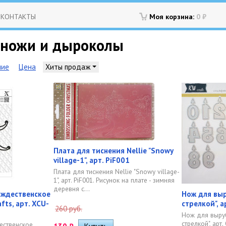
КОНТАКТЫ
Моя корзина:
0
₽
ножи и дыроколы
ние
Цена
Хиты продаж
Плата для тиснения Nellie "Snowy
village-1", арт. PiF001
Плата для тиснения Nellie "Snowy village-
1", арт. PiF001. Рисунок на плате - зимняя
деревня с...
ождественское
Нож для вы
fts, арт. XCU-
стрелкой", 
260 руб.
Нож для выру
стрелкой", арт
ественское