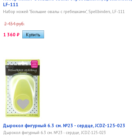
LF-111
Набор ножей "Большие овалы с гребешками", Spellbinders, LF-111
2 434 руб.
1 360
₽
Дырокол фигурный 6.3 см. №23 - сердце, JCDZ-125-023
Дырокол фигурный 6.3 см. №23 - сердце, JCDZ-125-023