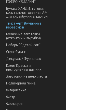
ГОФРО КВИЛЛИНГ
Бумага ХАНДИ, тутовая,
кристальная, цветная А4,
для скрапбукинга, картон
Твист-Арт (бумажные
веревочки)
Бумажные заготовки
(открытки и вырубки)
Наборы "Сделай сам"
Скрапбукинг
Декупаж / Фурнипаж
Клеи/ Краски и
инструменты для них
Заготовки из пенопласта
Полимерная глина
Флористика
Фетр
Фоамиран