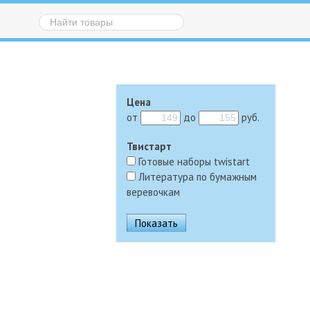
Цена
от
до
руб.
Твистарт
Готовые наборы twistart
Литература по бумажным
веревочкам