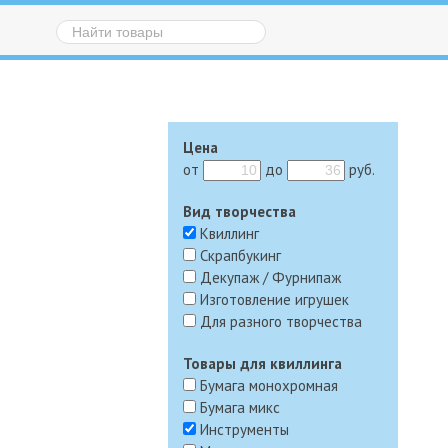
Цена
от
до
руб.
Вид творчества
Квиллинг
Скрапбукинг
Декупаж / Фурнипаж
Изготовление игрушек
Для разного творчества
Товары для квиллинга
Бумага монохромная
Бумага микс
Инструменты