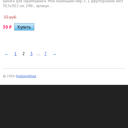
Бумага для скрапбукинга "Мой маленький мир-3", 1 двусторонний лист
30,5х30,5 см, 190г., артикул...
35 руб.
30
₽
←
1
2
3
...
7
→
© 2026
QuillingShop