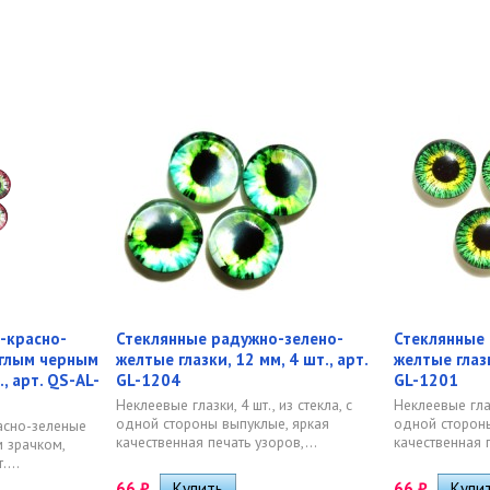
-красно-
Стеклянные радужно-зелено-
Стеклянные 
углым черным
желтые глазки, 12 мм, 4 шт., арт.
желтые глазк
, арт. QS-AL-
GL-1204
GL-1201
Неклеевые глазки, 4 шт., из стекла, с
Неклеевые глазк
одной стороны выпуклые, яркая
одной стороны
асно-зеленые
качественная печать узоров,...
качественная п
м зрачком,
....
66
₽
66
₽