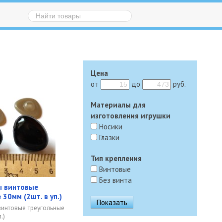
Цена
от
до
руб.
Материалы для
изготовления игрушки
Носики
Глазки
Тип крепления
Винтовые
Без винта
ы винтовые
 30мм (2шт. в уп.)
винтовые треугольные
.)