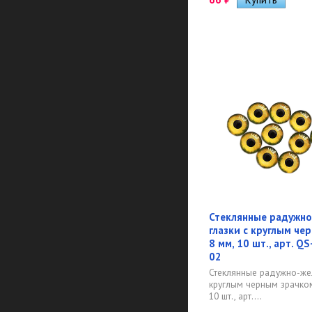
Стеклянные радужн
глазки с круглым че
8 мм, 10 шт., арт. Q
02
Стеклянные радужно-жел
круглым черным зрачком
10 шт., арт....