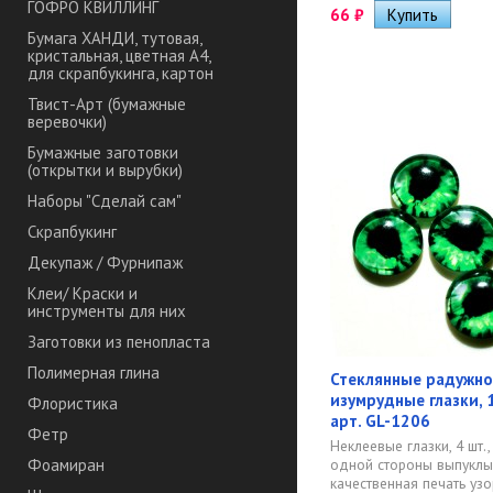
ГОФРО КВИЛЛИНГ
66
₽
Бумага ХАНДИ, тутовая,
кристальная, цветная А4,
для скрапбукинга, картон
Твист-Арт (бумажные
веревочки)
Бумажные заготовки
(открытки и вырубки)
Наборы "Сделай сам"
Скрапбукинг
Декупаж / Фурнипаж
Клеи/ Краски и
инструменты для них
Заготовки из пенопласта
Полимерная глина
Стеклянные радужно
изумрудные глазки, 1
Флористика
арт. GL-1206
Фетр
Неклеевые глазки, 4 шт., 
одной стороны выпуклые
Фоамиран
качественная печать узор