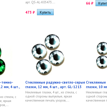
арт. QS-AL-K05473....
66
₽
473
₽
-темно-
Стеклянные радужно-светло-серые
Стеклянные
2 мм, 4 шт.,
глазки, 12 мм, 4 шт., арт. GL-1213
глазки, 10 м
Неклеевые глазки, 4 шт., из стекла, с
Неклеевые глазк
одной стороны выпуклые, яркая
одной стороны
из стекла, с
качественная печать узоров,...
качественная п
, яркая
ов,...