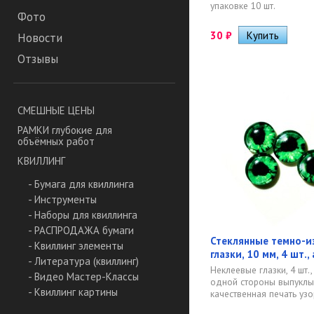
упаковке 10 шт.
Фото
30
₽
Новости
Отзывы
СМЕШНЫЕ ЦЕНЫ
РАМКИ глубокие для
объёмных работ
КВИЛЛИНГ
- Бумага для квиллинга
- Инструменты
- Наборы для квиллинга
- РАСПРОДАЖА бумаги
Стеклянные темно-и
- Квиллинг элементы
глазки, 10 мм, 4 шт.,
- Литература (квиллинг)
Неклеевые глазки, 4 шт., 
- Видео Мастер-Классы
одной стороны выпуклые
- Квиллинг картины
качественная печать узор