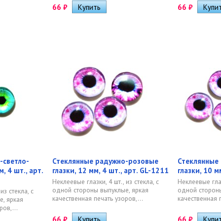
66
₽
66
₽
-светло-
Стеклянные радужно-розовые
Стеклянные
, 4 шт., арт.
глазки, 12 мм, 4 шт., арт. GL-1211
глазки, 10 м
Неклеевые глазки, 4 шт., из стекла, с
Неклеевые глазк
одной стороны выпуклые, яркая
одной стороны
из стекла, с
качественная печать узоров,...
качественная п
, яркая
ов,...
66
₽
66
₽