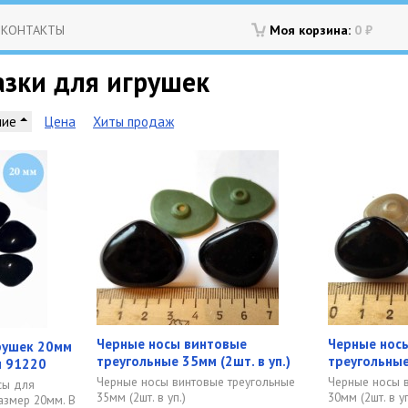
КОНТАКТЫ
Моя корзина:
0
₽
азки для игрушек
ние
Цена
Хиты продаж
Черные носы винтовые
Черные нос
рушек 20мм
треугольные 35мм (2шт. в уп.)
треугольные
ул 91220
Черные носы винтовые треугольные
Черные носы 
сы для
35мм (2шт. в уп.)
30мм (2шт. в уп
азмер 20мм. В