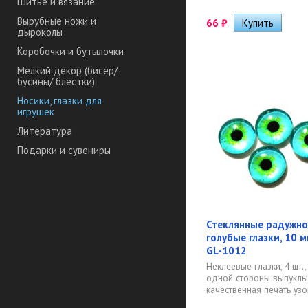
Шитье и вязание
Вырубные ножи и
66
₽
дыроколы
Коробочки и бутылочки
Мелкий декор (бисер/
бусины/ блёстки)
Носики, глазки для
игрушек
Литература
Подарки и сувениры
Стеклянные радужно
голубые глазки, 10 мм
GL-1012
Неклеевые глазки, 4 шт., 
одной стороны выпуклые
качественная печать узор