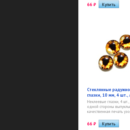
66
₽
Стеклянные радужно
глазки, 10 мм, 4 шт.,
Неклеевые глазки, 4 шт., 
одной стороны выпуклые
качественная печать узор
66
₽