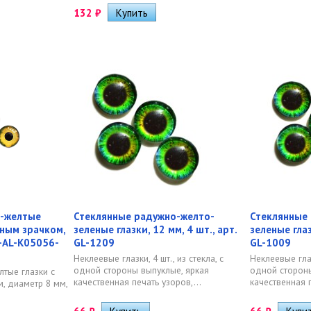
132
₽
о-желтые
Стеклянные радужно-желто-
Стеклянные
рным зрачком,
зеленые глазки, 12 мм, 4 шт., арт.
зеленые глаз
S-AL-K05056-
GL-1209
GL-1009
Неклеевые глазки, 4 шт., из стекла, с
Неклеевые глазк
одной стороны выпуклые, яркая
одной стороны
тые глазки с
качественная печать узоров,...
качественная п
, диаметр 8 мм,