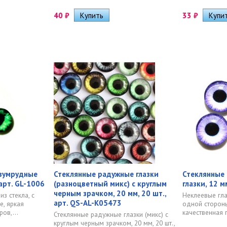
40
₽
33
₽
зумрудные
Стеклянные радужные глазки
Стеклянные
 арт. GL-1006
(разноцветный микс) с круглым
глазки, 12 м
черным зрачком, 20 мм, 20 шт.,
из стекла, с
Неклеевые глазк
арт. QS-AL-K05473
, яркая
одной стороны
ов,...
качественная п
Стеклянные радужные глазки (микс) с
круглым черным зрачком, 20 мм, 20 шт.,