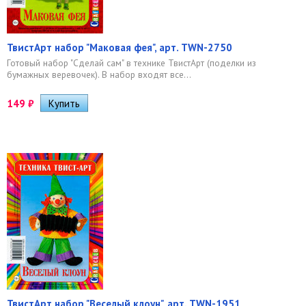
ТвистАрт набор "Маковая фея", арт. TWN-2750
Готовый набор "Сделай сам" в технике ТвистАрт (поделки из
бумажных веревочек). В набор входят все...
149
₽
ТвистАрт набор "Веселый клоун", арт. TWN-1951