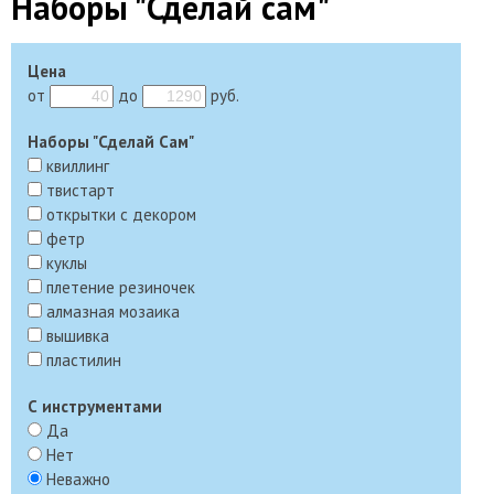
Наборы "Сделай сам"
Цена
от
до
руб.
Наборы "Сделай Сам"
квиллинг
твистарт
открытки с декором
фетр
куклы
плетение резиночек
алмазная мозаика
вышивка
пластилин
С инструментами
Да
Нет
Неважно