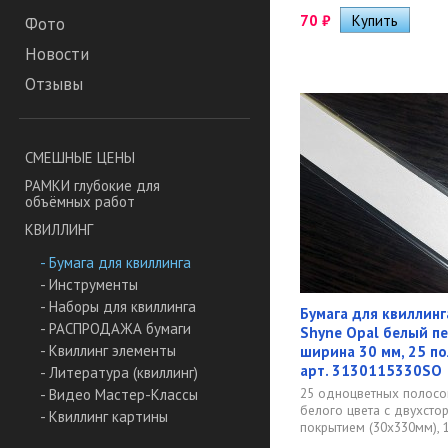
70
₽
Фото
Новости
Отзывы
СМЕШНЫЕ ЦЕНЫ
РАМКИ глубокие для
объёмных работ
КВИЛЛИНГ
- Бумага для квиллинга
- Инструменты
- Наборы для квиллинга
Бумага для квиллинг
- РАСПРОДАЖА бумаги
Shyne Opal белый пе
- Квиллинг элементы
ширина 30 мм, 25 пол
арт. 3130115330SO
- Литература (квиллинг)
25 одноцветных полосо
- Видео Мастер-Классы
белого цвета с двухсто
- Квиллинг картины
покрытием (30х330мм), 1