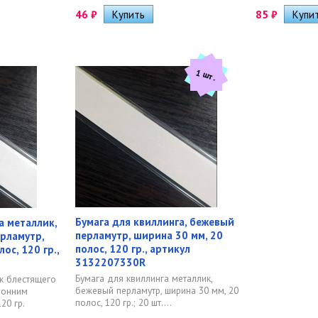
46
₽
85
₽
1 шт.
Бумага для квиллинга, бежевый
а металлик,
перламутр, ширина 30 мм, 20
рламутр,
полос, 120 гр., артикул
ос, 120 гр.,
3132207330R
Бумага для квиллинга металлик,
к блестящего
бежевый перламутр, ширина 30 мм, 20
ронним
полос, 120 гр.; 20 шт....
20 гр.