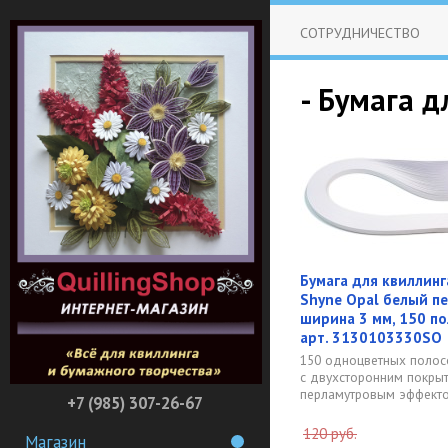
СОТРУДНИЧЕСТВО
- Бумага д
Бумага для квиллинг
Shyne Opal белый пе
ширина 3 мм, 150 пол
арт. 3130103330SO
150 одноцветных полос
с двухсторонним покры
перламутровым эффекто
+7 (985) 307-26-67
120 руб.
Магазин