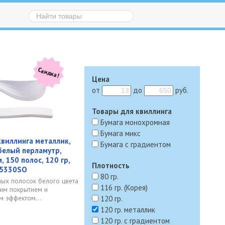
Скидка!
Цена
от
до
руб.
Товары для квиллинга
Бумага монохромная
Бумага микс
квиллинга металлик,
Бумага с градиентом
белый перламутр,
 150 полос, 120 гр,
Плотность
05330SO
80 гр.
ных полосок белого цвета
116 гр. (Корея)
ним покрытием и
м эффектом...
120 гр.
120 гр. металлик
120 гр. с градиентом