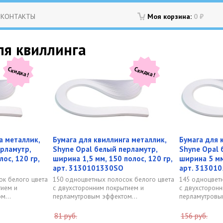
КОНТАКТЫ
Моя корзина:
0
₽
ля квиллинга
Скидка!
Скидка!
а металлик,
Бумага для квиллинга металлик,
Бумага для 
рламутр,
Shyne Opal белый перламутр,
Shyne Opal 
ос, 120 гр,
ширина 1,5 мм, 150 полос, 120 гр,
ширина 5 мм,
арт. 3130101330SO
арт. 31301
ок белого цвета
150 одноцветных полосок белого цвета
145 одноцвет
тием и
с двухсторонним покрытием и
с двухсторон
м...
перламутровым эффектом...
перламутровы
81 руб.
156 руб.