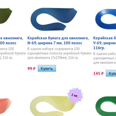
я квиллинга,
Корейская бумага для квиллинга,
Корейская б
100 полос
N-69, ширина 7 мм, 100 полос
V-69, ширин
116гр.
ится 100
В одном наборе содержится 100
орейской бумаги
одноцветных полосок корейской бумаги
В одном набо
, 116 гр.
для квиллинга (7х270мм), 116 гр.
одноцветных 
для квиллинга 
99
₽
145
₽
2 шт.