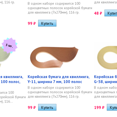
), 116 гр.
для квиллинга 
В одном наборе содержится 100
одноцветных полосок корейской бумаги
для квиллинга (7х270мм), 116 гр.
48
₽
99
₽
5 шт.
я квиллинга,
Корейская бумага для квиллинга,
Корейская б
 100 полос,
Y-11, ширина 7 мм, 100 полос
G-58, ширин
В одном наборе содержится 100
В одном набо
одноцветных полосок корейской бумаги
одноцветных 
ится 100
для квиллинга (7х270мм), 116 гр.
для квиллинга 
орейской бумаги
, 116...
99
₽
199
₽