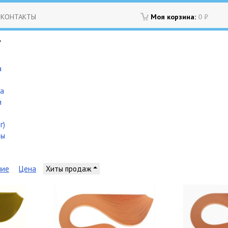
КОНТАКТЫ
Моя корзина:
0
₽
Г
а
га
и
г)
сы
ние
Цена
Хиты продаж