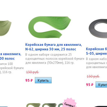
Корейская бумага для квиллинга,
Корейская б
N-62, ширина 30 мм, 25 полос
S-05, ширин
я квиллинга,
В одном наборе содержится 25
100 полос
одноцветных полосок корейской бумаги
В одном набо
для квиллинга (30х270мм), 116 гр.
одноцветных 
ится 100
для квиллинга 
орейской бумаги
, 116 гр.
130 руб.
130 руб.
95
₽
95
₽
Скидка!