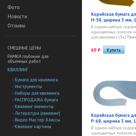
Фото
Корейская бумага дл
Новости
H-58, ширина 3 мм, 
Отзывы
В одном наборе содерж
одноцветных полосок к
для квиллинга (3х270мм)
СМЕШНЫЕ ЦЕНЫ
60
₽
РАМКИ глубокие для
объёмных работ
КВИЛЛИНГ
- Бумага для квиллинга
- Инструменты
- Наборы для квиллинга
- РАСПРОДАЖА бумаги
- Квиллинг элементы
- Литература (квиллинг)
Корейская бумага дл
- Видео Мастер-Классы
P-68, ширина 3 мм, 
- Квиллинг картины
В одном наборе содерж
одноцветных полосок к