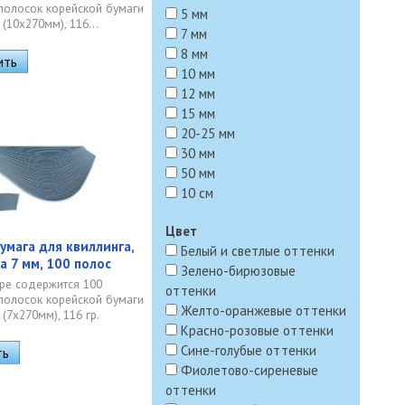
полосок корейской бумаги
5 мм
(10х270мм), 116...
7 мм
8 мм
10 мм
12 мм
15 мм
20-25 мм
30 мм
50 мм
10 см
Цвет
умага для квиллинга,
Белый и светлые оттенки
а 7 мм, 100 полос
Зелено-бирюзовые
ре содержится 100
оттенки
полосок корейской бумаги
Желто-оранжевые оттенки
(7х270мм), 116 гр.
Красно-розовые оттенки
Сине-голубые оттенки
Фиолетово-сиреневые
оттенки