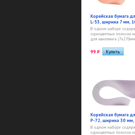
Корейская бумага дл
L-53, ширина 7 мм, 
В одном наборе содерж
одноцветных полосок к
для квиллинга (7х270мм)
99
₽
Корейская бумага дл
P-72, ширина 30 мм,
В одном наборе содерж
одноцветных полосок к