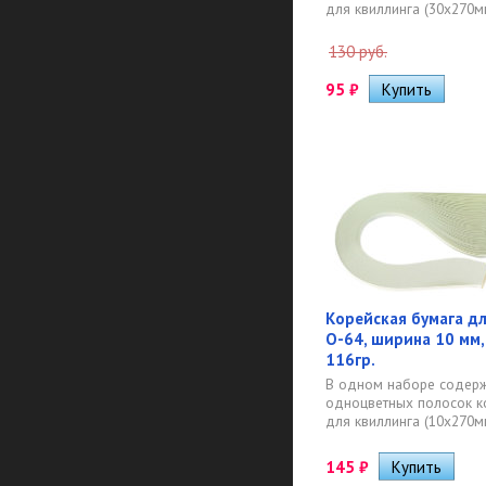
для квиллинга (30х270мм
130 руб.
95
₽
Корейская бумага дл
O-64, ширина 10 мм,
116гр.
В одном наборе содерж
одноцветных полосок к
для квиллинга (10х270мм)
145
₽