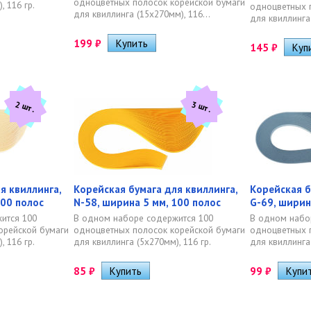
одноцветных полосок корейской бумаги
, 116 гр.
одноцветных 
для квиллинга (15х270мм), 116...
для квиллинга 
199
₽
145
₽
2 шт.
3 шт.
я квиллинга,
Корейская бумага для квиллинга,
Корейская б
100 полос
N-58, ширина 5 мм, 100 полос
G-69, ширин
ится 100
В одном наборе содержится 100
В одном набо
орейской бумаги
одноцветных полосок корейской бумаги
одноцветных 
, 116 гр.
для квиллинга (5х270мм), 116 гр.
для квиллинга 
85
₽
99
₽