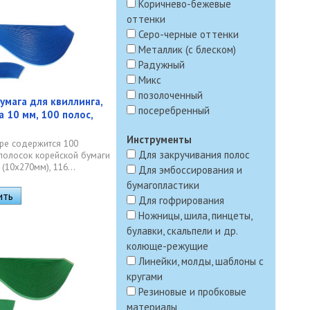
Коричнево-бежевые
оттенки
Серо-черные оттенки
Металлик (с блеском)
Радужный
Микс
позолоченный
умага для квиллинга,
посеребренный
а 10 мм, 100 полос,
Инструменты
ре содержится 100
Для закручивания полос
полосок корейской бумаги
(10х270мм), 116...
Для эмбоссирования и
бумагопластики
Для гофрирования
Ножницы, шила, пинцеты,
булавки, скальпели и др.
колюще-режущие
Линейки, молды, шаблоны с
кругами
Резиновые и пробковые
материалы