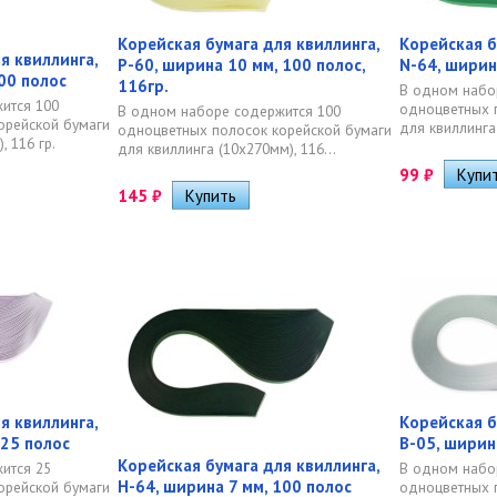
Корейская бумага для квиллинга,
Корейская б
я квиллинга,
P-60, ширина 10 мм, 100 полос,
N-64, ширин
100 полос
116гр.
В одном набо
ится 100
одноцветных 
В одном наборе содержится 100
орейской бумаги
для квиллинга 
одноцветных полосок корейской бумаги
, 116 гр.
для квиллинга (10х270мм), 116...
99
₽
145
₽
я квиллинга,
Корейская б
 25 полос
B-05, ширин
Корейская бумага для квиллинга,
ится 25
В одном набо
H-64, ширина 7 мм, 100 полос
орейской бумаги
одноцветных 