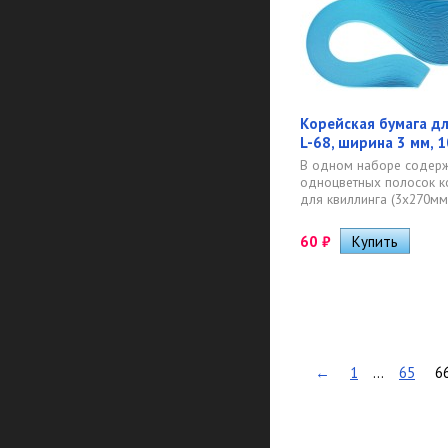
Корейская бумага дл
L-68, ширина 3 мм, 
В одном наборе содерж
одноцветных полосок к
для квиллинга (3х270мм)
60
₽
←
1
...
65
6