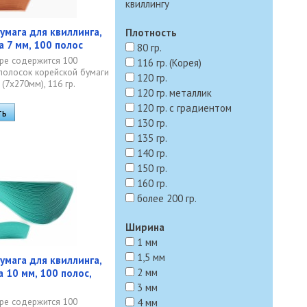
квиллингу
умага для квиллинга,
Плотность
а 7 мм, 100 полос
80 гр.
ре содержится 100
116 гр. (Корея)
полосок корейской бумаги
120 гр.
(7х270мм), 116 гр.
120 гр. металлик
120 гр. с градиентом
130 гр.
135 гр.
140 гр.
150 гр.
160 гр.
более 200 гр.
Ширина
1 мм
1,5 мм
умага для квиллинга,
2 мм
а 10 мм, 100 полос,
3 мм
ре содержится 100
4 мм