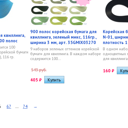
900 полос корейская бумага для
Корейская б
я квиллинга,
квиллинга, зеленый микс, 116гр.,
N-01, ширин
100 полос
ширина 3 мм, арт. 35GMIX03270
плотность 1
ится 100
9 наборов зеленых оттенков корейской
В одном набо
орейской бумаги
бумаги для квиллинга. В каждом наборе
одноцветных 
, 116 гр.
содержится 100...
для квиллинга.
549 руб.
160
₽
405
₽
6
67
...
74
→