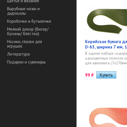
Шитье и вязание
Вырубные ножи и
дыроколы
Коробочки и бутылочки
Мелкий декор (бисер/
бусины/ блёстки)
Корейская бумага дл
Носики, глазки для
игрушек
D-63, ширина 7 мм, 
В одном наборе содерж
Литература
одноцветных полосок к
Подарки и сувениры
для квиллинга (7х270мм)
99
₽