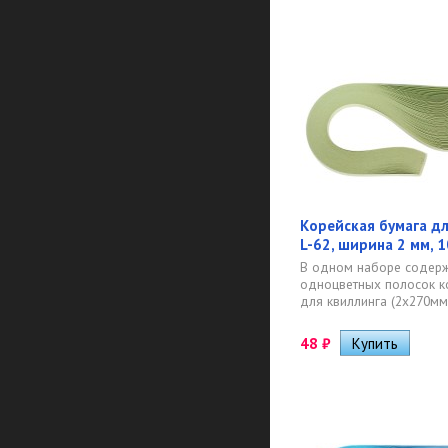
Корейская бумага дл
L-62, ширина 2 мм, 
В одном наборе содерж
одноцветных полосок к
для квиллинга (2х270мм)
48
₽