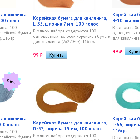
я квиллинга,
Корейская б
Корейская бумага для квиллинга,
100 полос
R-10, ширин
L-55, ширина 7 мм, 100 полос
ится 100
В одном набо
В одном наборе содержится 100
орейской бумаги
одноцветных 
одноцветных полосок корейской бумаги
, 116 гр.
для квиллинга 
для квиллинга (7х270мм), 116 гр.
99
₽
99
₽
3 шт.
я квиллинга,
Корейская б
Корейская бумага для квиллинга,
100 полос
L-66, ширин
D-57, ширина 15 мм, 100 полос
116гр.
ится 100
В одном наборе содержится 100
орейской бумаги
В одном набо