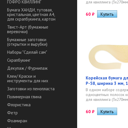
ГОФРО КВИЛЛИНГ
для квиллинга (3х270мм)
Бумага ХАНДИ, тутовая,
60
₽
кристальная, цветная А4,
для скрапбукинга, картон
Твист-Арт (бумажные
веревочки)
Бумажные заготовки
(открытки и вырубки)
Наборы "Сделай сам"
Скрапбукинг
Декупаж / Фурнипаж
Клеи/ Краски и
Корейская бумага дл
инструменты для них
P-58, ширина 3 мм, 
Заготовки из пенопласта
В одном наборе содерж
одноцветных полосок к
Полимерная глина
для квиллинга (3х270мм)
Флористика
60
₽
Фетр
Фоамиран