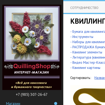
СОТРУДНИЧЕСТВО
КВИЛЛИН
- Бумага для квиллинг
- Инструменты
- Наборы для квиллин
- РАСПРОДАЖА бумаг
- Квиллинг элементы
- Литература (квиллин
- Видео Мастер-Клас
- Квиллинг картины
Сортировать:
Назва
+7 (985) 307-26-67
Магазин