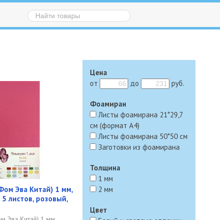
Цена
от
до
руб.
Фоамиран
Листы фоамирана 21*29,7
см (формат А4)
Листы фоамирана 50*50 см
Заготовки из фоамирана
Толщина
1 мм
ом Эва Китай) 1 мм,
2 мм
 5 листов, розовый,
Цвет
 Эва Китай) 1 мм,