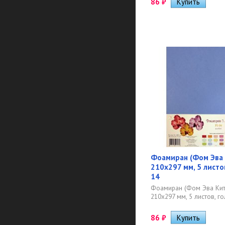
86
₽
Фоамиран (Фом Эва 
210х297 мм, 5 листов
14
Фоамиран (Фом Эва Кит
210х297 мм, 5 листов, го
86
₽