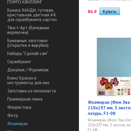
ГОФРО КВИЛЛИНГ
Бумага ХАНДИ, тутовая,
86
₽
кристальная, цветная А4,
для скрапбукинга, картон
Твист-Арт (бумажные
веревочки)
Бумажные заготовки
(открытки и вырубки)
Наборы "Сделай сам"
Скрапбукинг
Декупаж / Фурнипаж
Клеи/ Краски и
инструменты для них
Заготовки из пенопласта
Полимерная глина
Фоамиран (Фом Эва 
Флористика
210х297 мм, 5 листо
лазурь, F1-08
Фетр
Фоамиран (Фом Эва Кит
Фоамиран
210х297 мм, 5 листов, не
F1-08