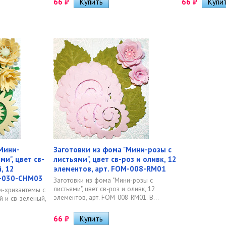
66
₽
66
₽
"Мини-
Заготовки из фома "Мини-розы с
и", цвет св-
листьями", цвет св-роз и оливк, 12
, 12
элементов, арт. FOM-008-RM01
M-030-CHM03
Заготовки из фома "Мини-розы с
листьями", цвет св-роз и оливк, 12
и-хризантемы с
элементов, арт. FOM-008-RM01. В...
й и св-зеленый,
66
₽