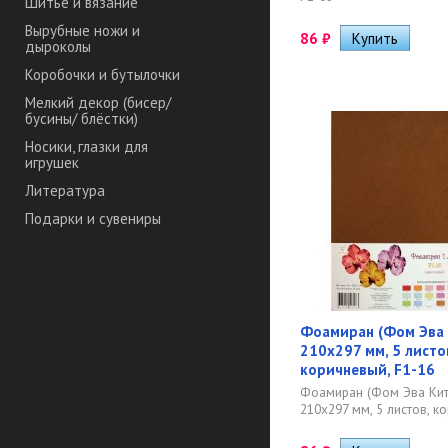
Шитье и вязание
Вырубные ножи и
86
₽
дыроколы
Коробочки и бутылочки
Мелкий декор (бисер/
бусины/ блёстки)
Носики, глазки для
игрушек
Литература
Подарки и сувениры
Фоамиран (Фом Эва 
210х297 мм, 5 листо
коричневый, F1-16
Фоамиран (Фом Эва Кит
210х297 мм, 5 листов, к