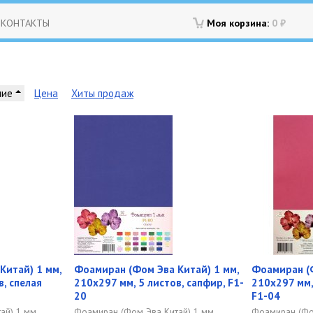
КОНТАКТЫ
Моя корзина:
0
₽
ние
Цена
Хиты продаж
Китай) 1 мм,
Фоамиран (Фом Эва Китай) 1 мм,
Фоамиран (Ф
в, спелая
210х297 мм, 5 листов, сапфир, F1-
210х297 мм,
20
F1-04
ай) 1 мм,
Фоамиран (Фом Эва Китай) 1 мм,
Фоамиран (Фом