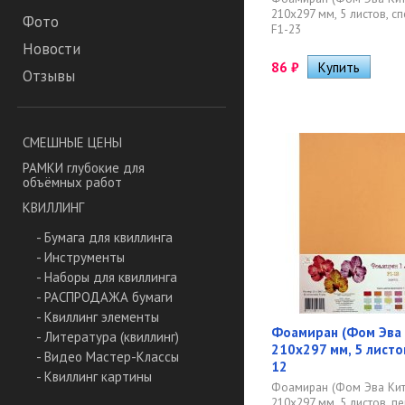
210х297 мм, 5 листов, сп
Фото
F1-23
Новости
86
₽
Отзывы
СМЕШНЫЕ ЦЕНЫ
РАМКИ глубокие для
объёмных работ
КВИЛЛИНГ
- Бумага для квиллинга
- Инструменты
- Наборы для квиллинга
- РАСПРОДАЖА бумаги
- Квиллинг элементы
Фоамиран (Фом Эва 
- Литература (квиллинг)
210х297 мм, 5 листов
- Видео Мастер-Классы
12
- Квиллинг картины
Фоамиран (Фом Эва Кит
210х297 мм, 5 листов, пе