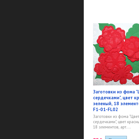
Заготовки из фома "
сердечками", цвет к
зеленый, 18 элемент
F1-01-FL02
Заготовки из фома "Цве
сердечками", цвет красн
18 элементов, арт....