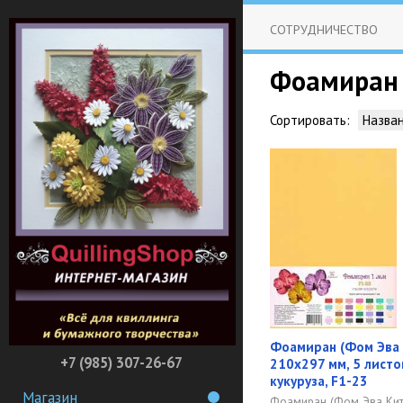
СОТРУДНИЧЕСТВО
Фоамиран
Сортировать:
Назва
Фоамиран (Фом Эва 
+7 (985) 307-26-67
210х297 мм, 5 листо
кукуруза, F1-23
Магазин
Фоамиран (Фом Эва Кит