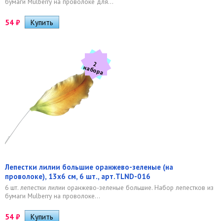
бумаги Mulberry на проволоке для...
54
₽
2
а
б
о
р
н
а
Лепестки лилии большие оранжево-зеленые (на
проволоке), 13х6 см, 6 шт., арт.TLND-016
6 шт. лепестки лилии оранжево-зеленые большие. Набор лепестков из
бумаги Mulberry на проволоке...
54
₽