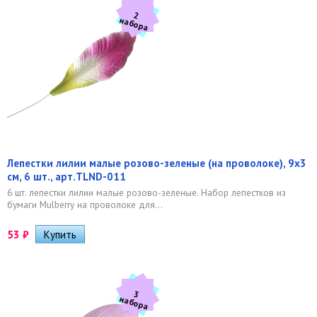
2
а
б
о
р
н
а
Лепестки лилии малые розово-зеленые (на проволоке), 9х3
см, 6 шт., арт.TLND-011
6 шт. лепестки лилии малые розово-зеленые. Набор лепестков из
бумаги Mulberry на проволоке для...
53
₽
3
а
б
о
р
н
а