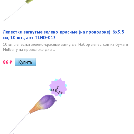
Лепестки загнутые зелено-красные (на проволоке), 6х3,5
см, 10 шт., арт.TLND-013
10 шт. лепестки зелено-красные загнутые. Набор лепестков из бумаги
Mulberry на проволоке для...
86
₽
3
а
б
о
р
н
а