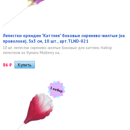
Лепестки орхидеи "Каттлея" боковые сиренево-желтые (на
проволоке), 5х3 см, 10 шт., арт.TLND-021
10 шт. лепестки сиренево-желтые Боковые для каттлеи. Набор
лепестков из бумаги Mulberry на...
86
₽
1 набор