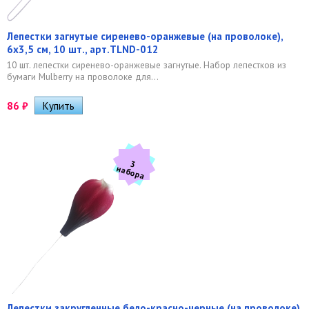
Лепестки загнутые сиренево-оранжевые (на проволоке),
6х3,5 см, 10 шт., арт.TLND-012
10 шт. лепестки сиренево-оранжевые загнутые. Набор лепестков из
бумаги Mulberry на проволоке для...
86
₽
3
а
б
о
р
н
а
Лепестки закругленные бело-красно-черные (на проволоке),