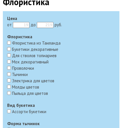
Флористика
Цена
от
до
руб.
Флористика
Флористика из Таиланда
Букетики декоративные
Для стволов топиариев
Мох декоративный
Проволочки
Тычинки
Электрика для цветов
Молды цветов
Пыльца для цветов
Вид букетика
Ассорти букетики
Форма тычинок