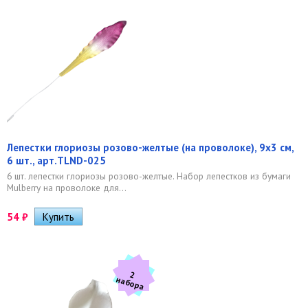
Лепестки глориозы розово-желтые (на проволоке), 9х3 см,
6 шт., арт.TLND-025
6 шт. лепестки глориозы розово-желтые. Набор лепестков из бумаги
Mulberry на проволоке для...
54
₽
2
а
б
о
р
н
а