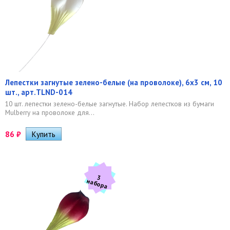
Лепестки загнутые зелено-белые (на проволоке), 6х3 см, 10
шт., арт.TLND-014
10 шт. лепестки зелено-белые загнутые. Набор лепестков из бумаги
Mulberry на проволоке для...
86
₽
3
а
б
о
р
н
а