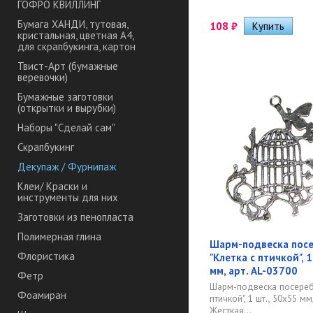
ГОФРО КВИЛЛИНГ
Бумага ХАНДИ, тутовая,
108
₽
кристальная, цветная А4,
для скрапбукинга, картон
Твист-Арт (бумажные
веревочки)
Бумажные заготовки
(открытки и вырубки)
Наборы "Сделай сам"
Скрапбукинг
Декупаж / Фурнипаж
Клеи/ Краски и
инструменты для них
Заготовки из пенопласта
Полимерная глина
Шарм-подвеска пос
Флористика
"Клетка с птичкой", 
мм, арт. AL-03700
Фетр
Шарм-подвеска посереб
Фоамиран
птичкой", 1 шт., 50х55 мм
Жесткая...