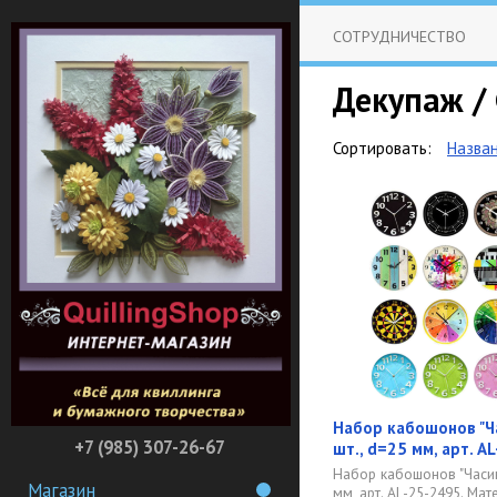
СОТРУДНИЧЕСТВО
Декупаж /
Сортировать:
Назва
Набор кабошонов "Ча
+7 (985) 307-26-67
шт., d=25 мм, арт. A
Набор кабошонов "Часики
Магазин
мм, арт. AL-25-2495. Ма