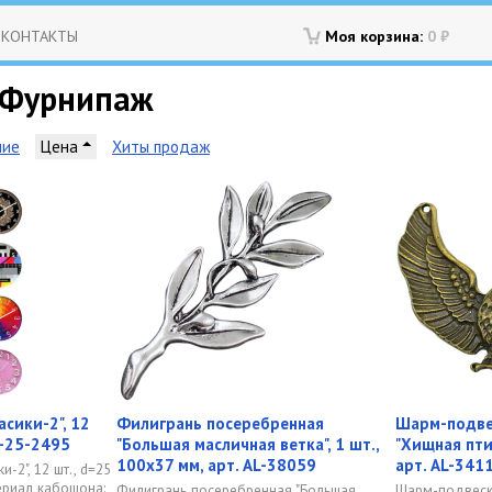
КОНТАКТЫ
Моя корзина:
0
₽
 Фурнипаж
ние
Цена
Хиты продаж
сики-2", 12
Филигрань посеребренная
Шарм-подве
L-25-2495
"Большая масличная ветка", 1 шт.,
"Хищная птиц
100х37 мм, арт. AL-38059
арт. AL-341
-2", 12 шт., d=25
териал кабошона:
Филигрань посеребренная "Большая
Шарм-подвеск