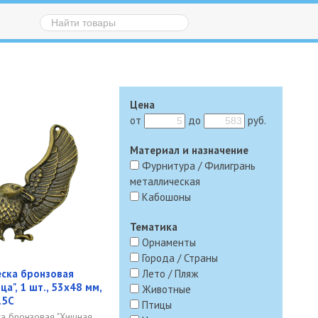
Цена
от
до
руб.
Материал и назначение
Фурнитура / Филигрань
металлическая
Кабошоны
Тематика
Орнаменты
Города / Страны
ска бронзовая
Лето / Пляж
а", 1 шт., 53х48 мм,
Животные
15C
Птицы
а бронзовая "Хищная