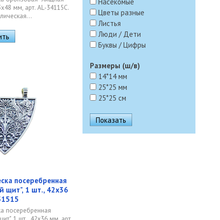
Насекомые
53х48 мм, арт. AL-34115C.
Цветы разные
лическая...
Листья
Люди / Дети
Буквы / Цифры
Размеры (ш/в)
14*14 мм
25*25 мм
25*25 см
ска посеребренная
 щит", 1 шт., 42х36
-51515
а посеребренная
т", 1 шт., 42х36 мм, арт.