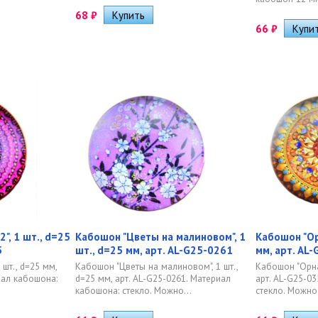
68
₽
66
₽
", 1 шт., d=25
Кабошон "Цветы на малиновом", 1
Кабошон "Ор
5
шт., d=25 мм, арт. AL-G25-0261
мм, арт. AL
шт., d=25 мм,
Кабошон "Цветы на малиновом", 1 шт.,
Кабошон "Орнам
иал кабошона:
d=25 мм, арт. AL-G25-0261. Материал
арт. AL-G25-0
кабошона: стекло. Можно...
стекло. Можно.