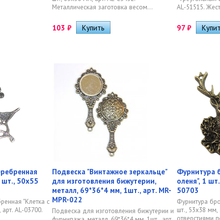
Металлическая заготовка весом...
AL-51515. Жест
103
₽
97
₽
еребренная
Подвеска "Винтажное зеркальце"
Фурнитура б
1 шт., 50х55
для изготовления бижутерии,
оленя", 1 шт
металл, 69*36*4 мм, 1шт., арт. MR-
50703
MPR-022
ренная "Клетка с
Фурнитура бро
, арт. AL-03700.
шт., 53х38 мм,
Подвеска для изготовления бижутерии и
отверстиями п
фурнипажа, металл, 69*36*4 мм, 1шт., арт.