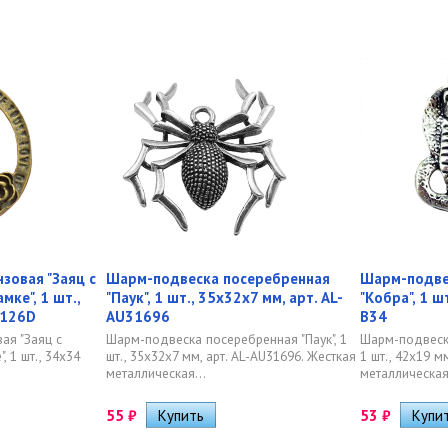
зовая "Заяц с
Шарм-подвеска посеребренная
Шарм-подве
мке", 1 шт.,
"Паук", 1 шт., 35х32х7 мм, арт. AL-
"Кобра", 1 ш
4126D
AU31696
B34
ая "Заяц с
Шарм-подвеска посеребренная "Паук", 1
Шарм-подвеска
, 1 шт., 34х34
шт., 35х32х7 мм, арт. AL-AU31696. Жесткая
1 шт., 42х19 м
металлическая...
металлическая.
55
₽
53
₽