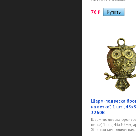
76
₽
Шарм-подвеска брон
на ветке", 1 шт., 43х
3260B
Шарм-подвеска бронзов
ветке", 1 шт., 43х30 мм, а
Жесткая металлическая..