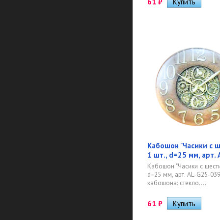
61
₽
Кабошон "Часики с ш
1 шт., d=25 мм, арт.
Кабошон "Часики с шестир
d=25 мм, арт. AL-G25-03
кабошона: стекло....
61
₽