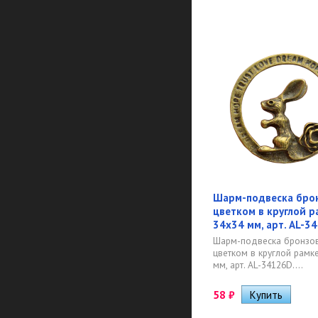
Шарм-подвеска брон
цветком в круглой ра
34х34 мм, арт. AL-3
Шарм-подвеска бронзов
цветком в круглой рамке"
мм, арт. AL-34126D....
58
₽