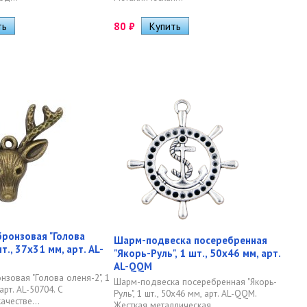
80
₽
ронзовая "Голова
Шарм-подвеска посеребренная
шт., 37х31 мм, арт. AL-
"Якорь-Руль", 1 шт., 50х46 мм, арт.
AL-QQM
нзовая "Голова оленя-2", 1
Шарм-подвеска посеребренная "Якорь-
арт. AL-50704. С
Руль", 1 шт., 50х46 мм, арт. AL-QQM.
ачестве...
Жесткая металлическая...