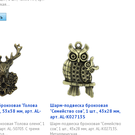
кая...
ронзовая "Голова
Шарм-подвеска бронзовая
., 53х38 мм, арт. AL-
"Семейство сов", 1 шт., 43х28 мм,
арт. AL-K02713S
нзовая "Голова оленя", 1
Шарм-подвеска бронзовая "Семейство
 арт. AL-50703. С тремя
сов", 1 шт., 43х28 мм, арт. AL-K02713S.
од...
Металлическая...