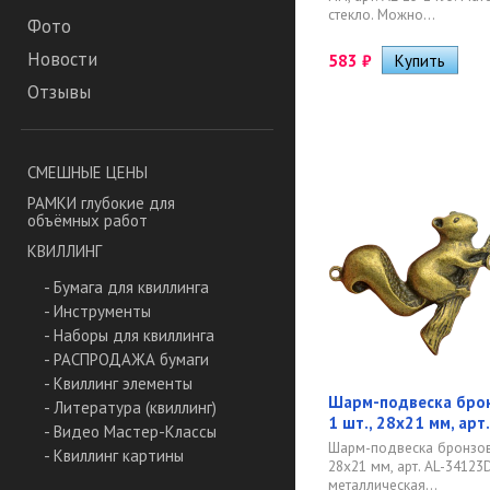
стекло. Можно...
Фото
Новости
583
₽
Отзывы
СМЕШНЫЕ ЦЕНЫ
РАМКИ глубокие для
объёмных работ
КВИЛЛИНГ
- Бумага для квиллинга
- Инструменты
- Наборы для квиллинга
- РАСПРОДАЖА бумаги
- Квиллинг элементы
Шарм-подвеска бронз
- Литература (квиллинг)
1 шт., 28х21 мм, арт
- Видео Мастер-Классы
Шарм-подвеска бронзовая
- Квиллинг картины
28х21 мм, арт. AL-34123
металлическая...