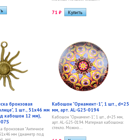
71
₽
ска бронзовая
Кабошон "Орнамент-1", 1 шт., d=25
лнце", 1 шт., 51х46 мм
мм, арт. AL-G25-0194
д кабошон 12 мм),
Кабошон "Орнамент-1", 1 шт., d=25 мм,
007S
арт. AL-G25-0194. Материал кабошона:
стекло. Можно...
а бронзовая "Античное
, 51х46 мм (диаметр под
, арт....