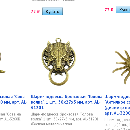
72
₽
72
₽
зовая "Сова
Шарм-подвеска бронзовая "Голова
Шарм-подве
30 мм, арт. AL-
волка", 1 шт., 38х27х5 мм, арт. AL-
"Античное со
31201
(диаметр по
арт. AL-320
ая "Сова на
Шарм-подвеска бронзовая "Голова
рт. AL-3260B.
волка", 1 шт., 38х27х5 мм, арт. AL-31201.
Шарм-подвеск
.
Жесткая металлическая...
солнце", 1 шт.
кабошон 12 мм)