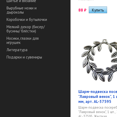
Шитье и вязание
Вырубные ножи и
88
₽
дыроколы
Коробочки и бутылочки
Мелкий декор (бисер/
бусины/ блёстки)
Носики, глазки для
игрушек
Литература
Подарки и сувениры
Шарм-подвеска пос
"Лавровый венок", 1 
мм, арт. AL-37595
Шарм-подвеска посере
"Лавровый венок", 1 шт.,
AL-37595. Жесткая...