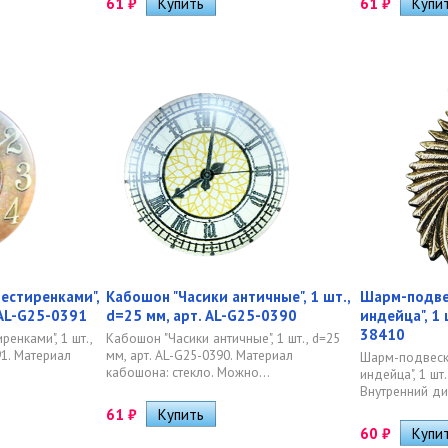
61
₽
61
₽
естиренками",
Кабошон "Часики античные", 1 шт.,
Шарм-подвес
 AL-G25-0391
d=25 мм, арт. AL-G25-0390
индейца", 1 
38410
енками", 1 шт.,
Кабошон "Часики античные", 1 шт., d=25
91. Материал
мм, арт. AL-G25-0390. Материал
Шарм-подвеск
кабошона: стекло. Можно...
индейца", 1 шт.
Внутренний ди
61
₽
60
₽