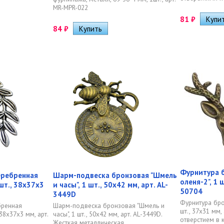
MR-MPR-022
81
₽
84
₽
Фурнитура б
еребренная
Шарм-подвеска бронзовая "Шмель
оленя-2", 1 
шт., 38х37х3
и часы", 1 шт., 50х42 мм, арт. AL-
50704
3449D
Фурнитура бро
бренная
Шарм-подвеска бронзовая "Шмель и
шт., 37х31 мм, 
 38х37х3 мм, арт.
часы", 1 шт., 50х42 мм, арт. AL-3449D.
отверстием в к
Жесткая металлическая...