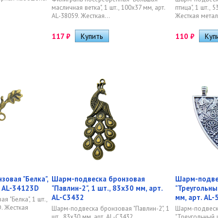
масличная ветка", 1 шт., 100х37 мм, арт.
птица", 1 шт., 
AL-38059. Жесткая...
Жесткая метал
117
₽
110
₽
овая "Белка",
Шарм-подвеска бронзовая
Шарм-подве
. AL-34123D
"Павлин-2", 1 шт., 83х30 мм, арт.
"Треугольный
AL-C3432
мм, арт. AL
 "Белка", 1 шт.,
D. Жесткая
Шарм-подвеска бронзовая "Павлин-2", 1
Шарм-подвеск
шт., 83х30 мм, арт. AL-C3432.
"Треугольный щи