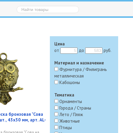
Цена
от
до
руб.
Материал и назначение
Фурнитура / Филигрань
металлическая
Кабошоны
Тематика
Орнаменты
Города / Страны
ска бронзовая "Сова
Лето / Пляж
шт., 43х30 мм, арт. AL-
Животные
Птицы
а бронзовая "Сова на