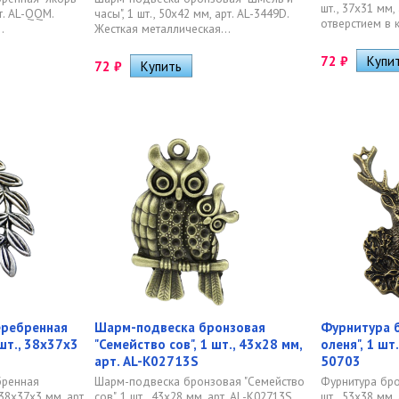
шт., 37х31 мм, 
рт. AL-QQM.
часы", 1 шт., 50х42 мм, арт. AL-3449D.
отверстием в к
.
Жесткая металлическая...
72
₽
72
₽
еребренная
Шарм-подвеска бронзовая
Фурнитура б
шт., 38х37х3
"Семейство сов", 1 шт., 43х28 мм,
оленя", 1 шт
арт. AL-K02713S
50703
бренная
Шарм-подвеска бронзовая "Семейство
Фурнитура бро
 38х37х3 мм, арт.
сов", 1 шт., 43х28 мм, арт. AL-K02713S.
шт., 53х38 мм,