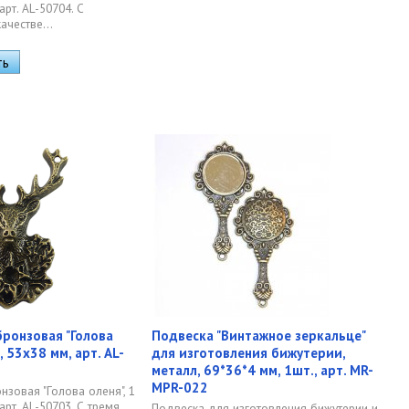
арт. AL-50704. С
ачестве...
ронзовая "Голова
Подвеска "Винтажное зеркальце"
., 53х38 мм, арт. AL-
для изготовления бижутерии,
металл, 69*36*4 мм, 1шт., арт. MR-
MPR-022
нзовая "Голова оленя", 1
 арт. AL-50703. С тремя
Подвеска для изготовления бижутерии и