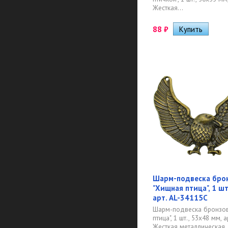
Жесткая...
88
₽
Шарм-подвеска бро
"Хищная птица", 1 шт
арт. AL-34115C
Шарм-подвеска бронзов
птица", 1 шт., 53х48 мм, 
Жесткая металлическая..