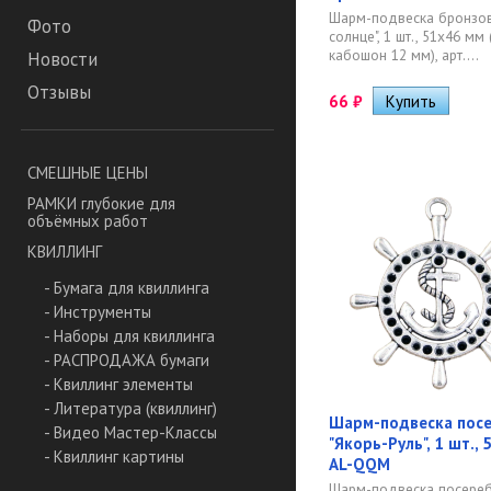
Шарм-подвеска бронзов
Фото
солнце", 1 шт., 51х46 м
кабошон 12 мм), арт....
Новости
Отзывы
66
₽
СМЕШНЫЕ ЦЕНЫ
РАМКИ глубокие для
объёмных работ
КВИЛЛИНГ
- Бумага для квиллинга
- Инструменты
- Наборы для квиллинга
- РАСПРОДАЖА бумаги
- Квиллинг элементы
- Литература (квиллинг)
Шарм-подвеска пос
- Видео Мастер-Классы
"Якорь-Руль", 1 шт., 
- Квиллинг картины
AL-QQM
Шарм-подвеска посереб