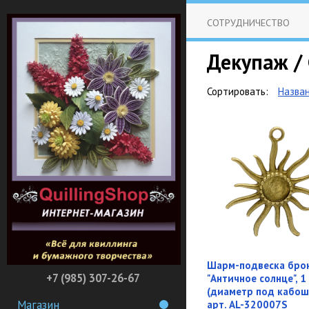
СОТРУДНИЧЕСТВО
Декупаж /
Сортировать:
Назва
Шарм-подвеска бро
+7 (985) 307-26-67
"Античное солнце", 1
(диаметр под кабош
Магазин
арт. AL-320007S