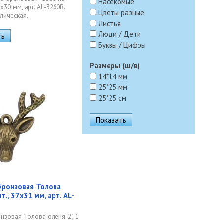
Насекомые
43х30 мм, арт. AL-3260B.
Цветы разные
лическая...
Листья
Люди / Дети
Буквы / Цифры
Размеры (ш/в)
14*14 мм
25*25 мм
25*25 см
ронзовая "Голова
шт., 37х31 мм, арт. AL-
нзовая "Голова оленя-2", 1