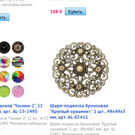
 заготовка весом...
108
₽
онов "Часики-2", 12
Шарм-подвеска бронзовая
, арт. AL-25-2495
"Круглый орнамент", 1 шт., 49х49х5
мм, арт. AL-02411
в "Часики-2", 12 шт., d=25
-2495. Материал кабошона:
Шарм-подвеска бронзовая "Круглый
..
орнамент", 1 шт., 49х49х5 мм, арт. AL-
02411. Внутренний диаметр...