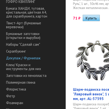
ГОФРО КВИЛЛИНГ
Руль", 1 шт., 50х46 мм, а
Жесткая металлическая..
Бумага ХАНДИ, тутовая,
кристальная, цветная А4,
для скрапбукинга, картон
71
₽
Твист-Арт (бумажные
веревочки)
Бумажные заготовки
(открытки и вырубки)
Наборы "Сделай сам"
Скрапбукинг
Декупаж / Фурнипаж
Клеи/ Краски и
инструменты для них
Заготовки из пенопласта
Полимерная глина
Флористика
Шарм-подвеска пос
"Лавровый венок", 1 
Фетр
мм, арт. AL-37595
Фоамиран
Шарм-подвеска посере
"Лавровый венок", 1 шт.,