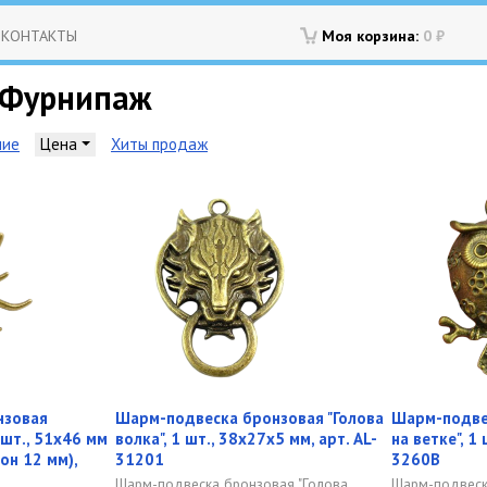
КОНТАКТЫ
Моя корзина:
0
₽
 Фурнипаж
ние
Цена
Хиты продаж
нзовая
Шарм-подвеска бронзовая "Голова
Шарм-подве
 шт., 51х46 мм
волка", 1 шт., 38х27х5 мм, арт. AL-
на ветке", 1 
он 12 мм),
31201
3260B
Шарм-подвеска бронзовая "Голова
Шарм-подвеск