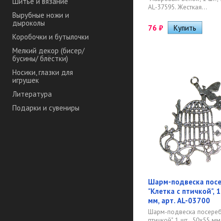
Шитье и вязание
AL-37595. Жесткая...
Вырубные ножи и
дыроколы
76
₽
Коробочки и бутылочки
Мелкий декор (бисер/
бусины/ блёстки)
Носики, глазки для
игрушек
Литература
Подарки и сувениры
Шарм-подвеска пос
"Клетка с птичкой", 
мм, арт. AL-03700
Шарм-подвеска посереб
птичкой", 1 шт., 50х55 мм