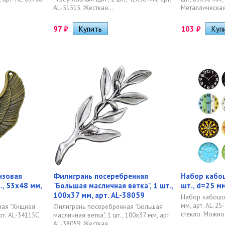
AL-51515. Жесткая...
Металлическая
97
₽
103
₽
нзовая
Филигрань посеребренная
Набор кабош
., 53х48 мм,
"Большая масличная ветка", 1 шт.,
шт., d=25 мм
100х37 мм, арт. AL-38059
Набор кабошоно
мм, арт. AL-25
ая "Хищная
Филигрань посеребренная "Большая
стекло. Можно.
арт. AL-34115C.
масличная ветка", 1 шт., 100х37 мм, арт.
.
AL-38059. Жесткая...