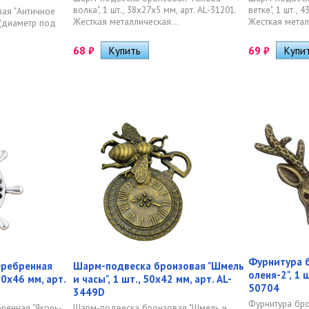
волка", 1 шт., 38х27х5 мм, арт. AL-31201.
ветке", 1 шт., 
ая "Античное
Жесткая металлическая...
Жесткая метал
м (диаметр под
68
₽
69
₽
Фурнитура б
еребренная
Шарм-подвеска бронзовая "Шмель
оленя-2", 1 
50х46 мм, арт.
и часы", 1 шт., 50х42 мм, арт. AL-
50704
3449D
Фурнитура бро
ренная "Якорь-
Шарм-подвеска бронзовая "Шмель и