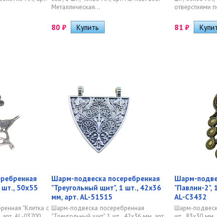
Металлическая...
отверстиями п
80
₽
81
₽
еребренная
Шарм-подвеска посеребренная
Шарм-подве
1 шт., 50х55
"Треугольный щит", 1 шт., 42х36
"Павлин-2", 
мм, арт. AL-51515
AL-C3432
ренная "Клетка с
Шарм-подвеска посеребренная
Шарм-подвеска
, арт. AL-03700.
"Треугольный щит", 1 шт., 42х36 мм, арт.
шт., 83х30 мм, 