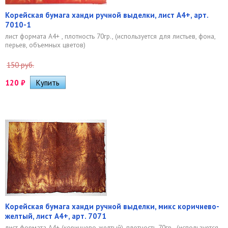
Корейская бумага ханди ручной выделки, лист А4+, арт.
7010-1
лист формата А4+ , плотность 70гр., (используется для листьев, фона,
перьев, объемных цветов)
150 руб.
120
₽
Корейская бумага ханди ручной выделки, микс коричнево-
желтый, лист А4+, арт. 7071
лист формата А4+ (коричнево-желтый), плотность 70гр., (используется