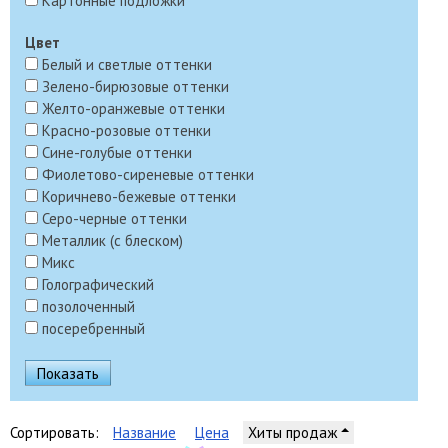
Картонные подложки
Цвет
Белый и светлые оттенки
Зелено-бирюзовые оттенки
Желто-оранжевые оттенки
Красно-розовые оттенки
Сине-голубые оттенки
Фиолетово-сиреневые оттенки
Коричнево-бежевые оттенки
Серо-черные оттенки
Металлик (с блеском)
Микс
Голографический
позолоченный
посеребренный
Сортировать:
Название
Цена
Хиты продаж