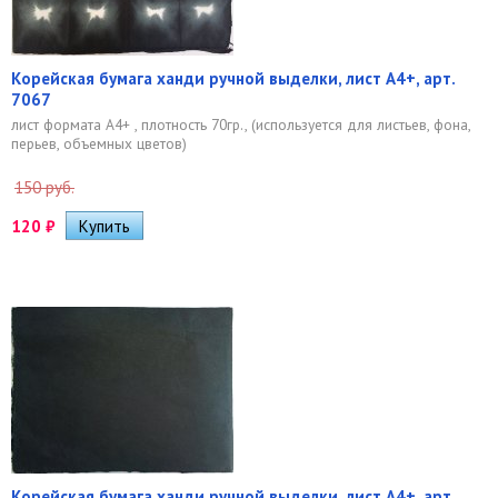
Корейская бумага ханди ручной выделки, лист А4+, арт.
7067
лист формата А4+ , плотность 70гр., (используется для листьев, фона,
перьев, объемных цветов)
150 руб.
120
₽
Корейская бумага ханди ручной выделки, лист А4+, арт.