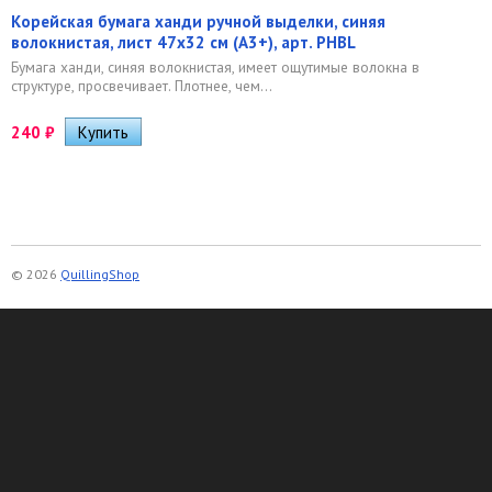
Корейская бумага ханди ручной выделки, синяя
волокнистая, лист 47х32 см (А3+), арт. PHBL
​Бумага ханди, синяя волокнистая, имеет ощутимые волокна в
структуре, просвечивает. Плотнее, чем...
240
₽
© 2026
QuillingShop