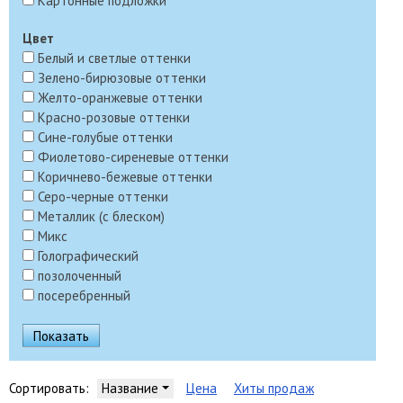
Картонные подложки
Цвет
Белый и светлые оттенки
Зелено-бирюзовые оттенки
Желто-оранжевые оттенки
Красно-розовые оттенки
Сине-голубые оттенки
Фиолетово-сиреневые оттенки
Коричнево-бежевые оттенки
Серо-черные оттенки
Металлик (с блеском)
Микс
Голографический
позолоченный
посеребренный
Сортировать:
Название
Цена
Хиты продаж