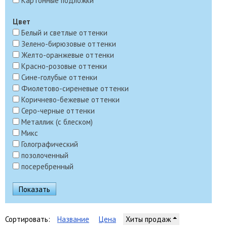
Картонные подложки
Цвет
Белый и светлые оттенки
Зелено-бирюзовые оттенки
Желто-оранжевые оттенки
Красно-розовые оттенки
Сине-голубые оттенки
Фиолетово-сиреневые оттенки
Коричнево-бежевые оттенки
Серо-черные оттенки
Металлик (с блеском)
Микс
Голографический
позолоченный
посеребренный
Сортировать:
Название
Цена
Хиты продаж