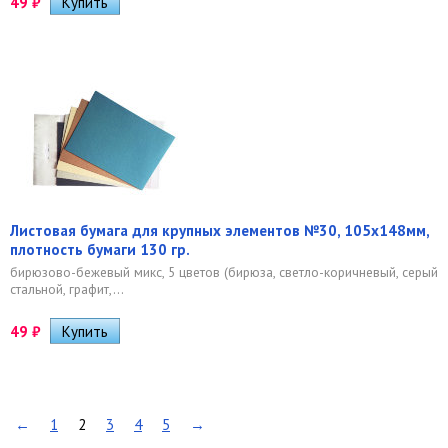
49
₽
Листовая бумага для крупных элементов №30, 105х148мм,
плотность бумаги 130 гр.
бирюзово-бежевый микс, 5 цветов (бирюза, светло-коричневый, серый
стальной, графит,...
49
₽
←
1
2
3
4
5
→